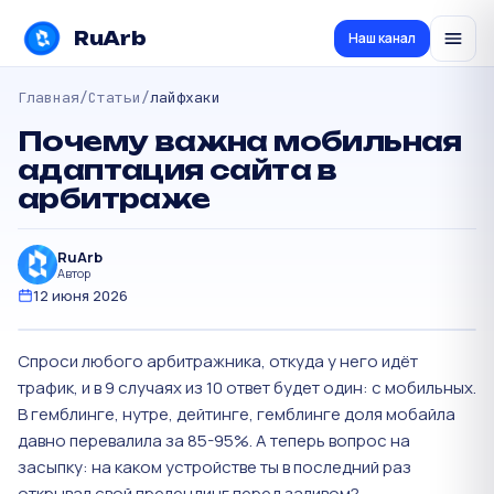
RuArb
Наш канал
Главная
/
Статьи
/
лайфхаки
Почему важна мобильная
адаптация сайта в
арбитраже
RuArb
Автор
12 июня 2026
Спроси любого арбитражника, откуда у него идёт
трафик, и в 9 случаях из 10 ответ будет один: с мобильных.
В гемблинге, нутре, дейтинге, гемблинге доля мобайла
давно перевалила за 85-95%. А теперь вопрос на
засыпку: на каком устройстве ты в последний раз
открывал свой прелендинг перед заливом?