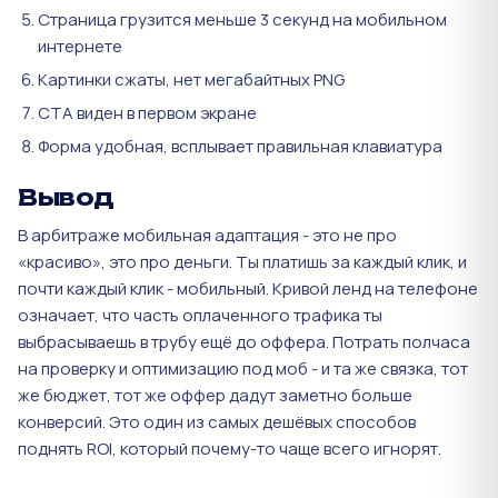
Страница грузится меньше 3 секунд на мобильном
интернете
Картинки сжаты, нет мегабайтных PNG
CTA виден в первом экране
Форма удобная, всплывает правильная клавиатура
Вывод
В арбитраже мобильная адаптация - это не про
«красиво», это про деньги. Ты платишь за каждый клик, и
почти каждый клик - мобильный. Кривой ленд на телефоне
означает, что часть оплаченного трафика ты
выбрасываешь в трубу ещё до оффера. Потрать полчаса
на проверку и оптимизацию под моб - и та же связка, тот
же бюджет, тот же оффер дадут заметно больше
конверсий. Это один из самых дешёвых способов
поднять ROI, который почему-то чаще всего игнорят.