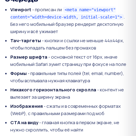
Viewport
- прописан ли
<meta name="viewport"
.
content="width=device-width, initial-scale=1">
Без него мобильный браузер рендерит десктопную
ширину и всё ужимает
Тач-таргеты
- кнопки и ссылки не меньше 44x44px,
чтобы попадать пальцем без промахов
Размер шрифта
- основной текст от 16px, иначе
мобильный Safari зумит страницу при фокусе на поле
Формы
- правильные типы полей (tel, email, number),
чтобы всплывала нужная клавиатура
Никакого горизонтального скролла
- контент не
вылезает за ширину экрана
Изображения
- сжаты и в современных форматах
(WebP), с правильными размерами под моб
CTA на виду
- главная кнопка в первом экране, не
нужно скроллить, чтобы её найти