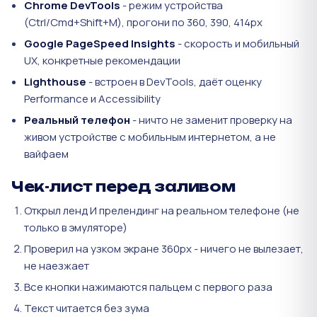
Chrome DevTools
- режим устройства
(Ctrl/Cmd+Shift+M), прогони по 360, 390, 414px
Google PageSpeed Insights
- скорость и мобильный
UX, конкретные рекомендации
Lighthouse
- встроен в DevTools, даёт оценку
Performance и Accessibility
Реальный телефон
- ничто не заменит проверку на
живом устройстве с мобильным интернетом, а не
вайфаем
Чек-лист перед заливом
Открыл ленд И прелендинг на реальном телефоне (не
только в эмуляторе)
Проверил на узком экране 360px - ничего не вылезает,
не наезжает
Все кнопки нажимаются пальцем с первого раза
Текст читается без зума