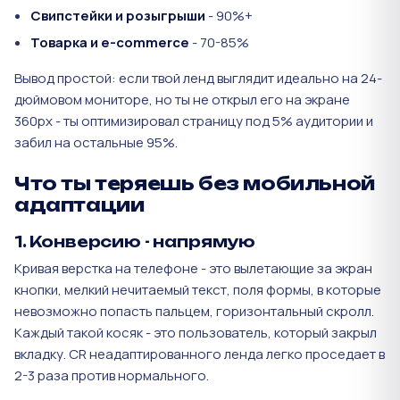
Свипстейки и розыгрыши
- 90%+
Товарка и e-commerce
- 70-85%
Вывод простой: если твой ленд выглядит идеально на 24-
дюймовом мониторе, но ты не открыл его на экране
360px - ты оптимизировал страницу под 5% аудитории и
забил на остальные 95%.
Что ты теряешь без мобильной
адаптации
1. Конверсию - напрямую
Кривая верстка на телефоне - это вылетающие за экран
кнопки, мелкий нечитаемый текст, поля формы, в которые
невозможно попасть пальцем, горизонтальный скролл.
Каждый такой косяк - это пользователь, который закрыл
вкладку. CR неадаптированного ленда легко проседает в
2-3 раза против нормального.