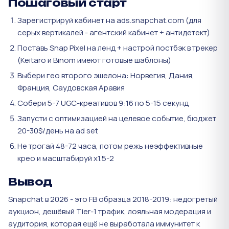
Пошаговый старт
Зарегистрируй кабинет на ads.snapchat.com (для
серых вертикалей - агентский кабинет + антидетект)
Поставь Snap Pixel на ленд + настрой постбэк в трекер
(Keitaro и Binom имеют готовые шаблоны)
Выбери гео второго эшелона: Норвегия, Дания,
Франция, Саудовская Аравия
Собери 5-7 UGC-креативов 9:16 по 5-15 секунд
Запусти с оптимизацией на целевое событие, бюджет
20-30$/день на ad set
Не трогай 48-72 часа, потом режь неэффективные
крео и масштабируй х1.5-2
Вывод
Snapchat в 2026 - это FB образца 2018-2019: недогретый
аукцион, дешёвый Tier-1 трафик, лояльная модерация и
аудитория, которая ещё не выработала иммунитет к