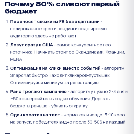
Почему 80% сливают первый
бюджет
Переносят связки из FB без адаптации
-
полированные крео и лендинги под широкую
аудиторию здесь не работают
Лезут сразу в США
- самое конкурентное гео
источника. Начинать стоит со Скандинавии, Франции,
MENA
Оптимизация на клики вместо событий
- алгоритм
Snapchat быстро находит кликеров-пустышек.
Оптимизируйся минимум на регистрацию
Рано трогают кампанию
- алгоритму нужно 2-3 дня и
~50 конверсий на выход из обучения. Дёргать
бюджеты раньше - убивать открутку
Один креатив на тест
- норма как и везде: 5-10 крео
на запуск, победителя видно после 30-50$ на каждый