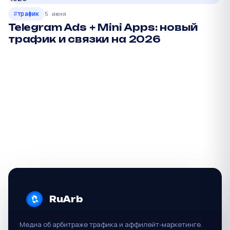
трафик
5 июня
Telegram Ads + Mini Apps: новый
трафик и связки на 2026
П
RuArb
Медиа об арбитраже трафика и аффилейт-маркетинге.