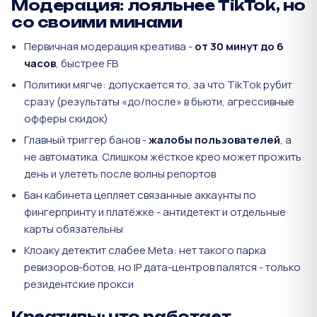
Модерация: лояльнее TikTok, но
со своими минами
Первичная модерация креатива -
от 30 минут до 6
часов
, быстрее FB
Политики мягче: допускается то, за что TikTok рубит
сразу (результаты «до/после» в бьюти, агрессивные
офферы скидок)
Главный триггер банов -
жалобы пользователей
, а
не автоматика. Слишком жёсткое крео может прожить
день и улететь после волны репортов
Бан кабинета цепляет связанные аккаунты по
фингерпринту и платёжке - антидетект и отдельные
карты обязательны
Клоаку детектит слабее Meta: нет такого парка
ревизоров-ботов, но IP дата-центров палятся - только
резидентские прокси
Креативы: что работает