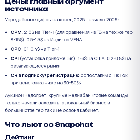
Цены: главный аргумент
источника
Усреднённые цифры на конец 2025 - начало 2026:
CPM
: 2-5$ на Tier-1 (для сравнения - в FB на тех же гео
8-15$), 0.5-1.5$ на Индию и MENA
CPC
: 0.1-0.4$ на Tier-1
CPI
(установка приложения): 1-3$ на США, 0.2-0.8$ на
развивающиеся рынки
CR в подписку/регистрацию
сопоставим с TikTok
при цене клика ниже на 30-50%
Аукцион недогрет: крупные медиабаинговые команды
только начали заходить, а локальный бизнес в
большинстве гео так и не освоил кабинет.
Что льют со Snapchat
Дейтинг