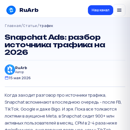
RuArb
Наш канал
Главная
/
Статьи
/
трафик
Snapchat Ads: разбор
источника трафика на
2026
RuArb
Автор
15 мая 2026
Когда заходит разговор про источники трафика,
Snapchat вспоминают в последнюю очередь - после FB,
TikTok, Google и даже Bigo. И зря. Пока все толкаются
локтями в аукционе Meta, в Snapchat сидит 900+ млн
активных пользователей в месяц, CPM в 2-4 раза ниже
фейсбучного, а модерация лояльнее, чем у TikTok.