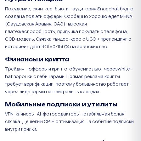
Похудение, скин-кер, бьюти - аудитория Snapchat будто
создана под эти офферы. Особенно хорошо едет MENA
(Саудовская Аравия, ОАЭ): высокая
платёжеспособность, привычка покупать с телефона,
COD-модель. Связка «видео-крео с UGC + прелендинг с
историей» даёт ROI 50-150% на арабских гео.
Финансы и крипта
Трейдинг-офферы и крипто-обучение льют черезwhite-
hat воронки с вебинарами. Прямая реклама крипты
требует верификации, поэтому большинство работает
через лид-формы на нейтральных лендах.
Мобильные подписки и утилиты
VPN, клинеры, AI-фоторедакторы - стабильная белая
связка. Дешёвый CPI + оптимизация на событие подписки
внутри прилки.