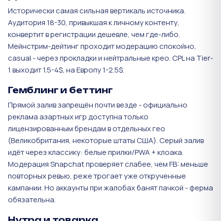
Исторически самая сильная вертикаль источника.
Аудитория 18-30, привыкшая к личному контенту,
конвертит в регистрации дешевле, чем где-либо.
Мейнстрим-дейтинг проходит модерацию спокойно,
casual - через прокладки и нейтральные крео. CPL на Tier-
1 выходит 1.5-4$, на Европу 1-2.5$.
Гемблинг и беттинг
Прямой залив запрещён почти везде - официально
реклама азартных игр доступна только
лицензированным брендам в отдельных гео
(Великобритания, некоторые штаты США). Серый залив
идёт через классику: белые прилки/PWA + клоака.
Модерация Snapchat проверяет слабее, чем FB: меньше
повторных ревью, реже трогает уже открученные
кампании. Но аккаунты при жалобах банят пачкой - ферма
обязательна.
Нутра и товарка