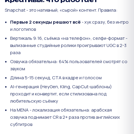
Snapchat - это нативный, «сырой» контент. Правила:
Первые 2 секунды решают всё
- хук сразу, без интро
и логотипов
Вертикаль 9:16, съёмка «на телефон», селфи-формат -
вылизанные студийные ролики проигрывают UGC в 2-3
раза
Озвучка обязательна: 64% пользователей смотрят со
звуком
Длина 5-15 секунд, CTA в кадре и голосом
AI-генерация (HeyGen, Kling, CapCut-шаблоны)
проходит и конвертит, если стилизована под
любительскую съёмку
На MENA - локализация обязательна: арабская
озвучка поднимает CR в 2+ раза против английских
субтитров