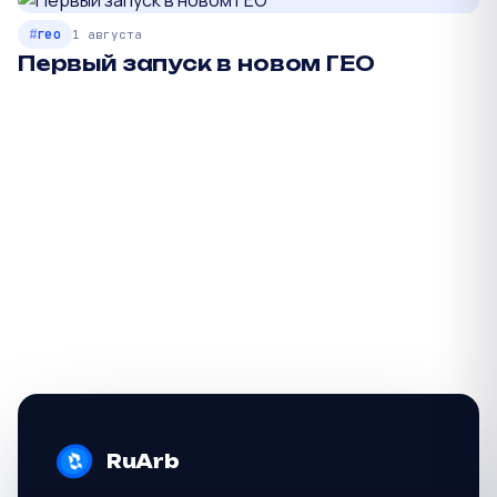
гео
1 августа
Первый запуск в новом ГЕО
К
к
RuArb