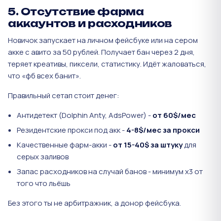
5. Отсутствие фарма
аккаунтов и расходников
Новичок запускает на личном фейсбуке или на сером
акке с авито за 50 рублей. Получает бан через 2 дня,
теряет креативы, пиксели, статистику. Идёт жаловаться,
что «фб всех банит».
Правильный сетап стоит денег:
Антидетект (Dolphin Anty, AdsPower) -
от 60$/мес
Резидентские прокси под акк -
4-8$/мес за прокси
Качественные фарм-акки -
от 15-40$ за штуку
для
серых заливов
Запас расходников на случай банов - минимум х3 от
того что льёшь
Без этого ты не арбитражник, а донор фейсбука.