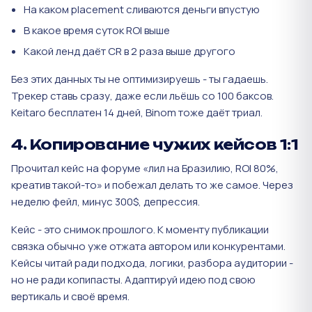
На каком placement сливаются деньги впустую
В какое время суток ROI выше
Какой ленд даёт CR в 2 раза выше другого
Без этих данных ты не оптимизируешь - ты гадаешь.
Трекер ставь сразу, даже если льёшь со 100 баксов.
Keitaro бесплатен 14 дней, Binom тоже даёт триал.
4. Копирование чужих кейсов 1:1
Прочитал кейс на форуме «лил на Бразилию, ROI 80%,
креатив такой-то» и побежал делать то же самое. Через
неделю фейл, минус 300$, депрессия.
Кейс - это снимок прошлого. К моменту публикации
связка обычно уже отжата автором или конкурентами.
Кейсы читай ради подхода, логики, разбора аудитории -
но не ради копипасты. Адаптируй идею под свою
вертикаль и своё время.