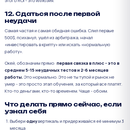
этого ROI - это иллюзия.
12. Сдаться после первой
неудачи
Самая частая и самая обидная ошибка. Слил первые
500$, психанул, ушёл из арбитража, начал
«инвестировать в крипту» или искать «нормальную
работу».
Окей, обозначим прямо:
первая связка в плюс - это в
среднем 5-15 неудачных тестов и 2-6 месяцев
работы.
Это нормально. Это не ты тупой и рынок не
умер - это просто этап обучения, за который все платят.
Кто-то деньгами, кто-то временем. Чаще - обоим.
Что делать прямо сейчас, если
узнал себя
Выбери
одну
вертикаль и придерживайся её минимум 3
месяца