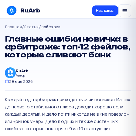
RuArb
Наш канал
Главная
/
Статьи
/
лайфхаки
Главные ошибки новичка в
арбитраже: топ-12 фейлов,
которые сливают банк
RuArb
Автор
29 мая 2026
Каждый год в арбитраж приходят тысячи новичков. Из них
до первого стабильного плюса доходит хорошо если
каждый десятый. И дело почти никогда не в «не повезло»
или «рынок умер». Дело в одних и тех же системных
ошибках, которые повторяет 9 из 10 стартующих.