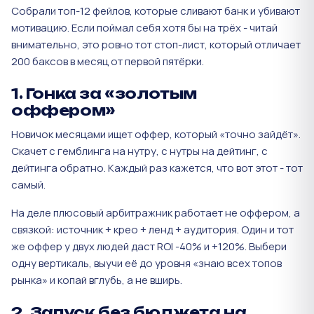
Собрали топ-12 фейлов, которые сливают банк и убивают
мотивацию. Если поймал себя хотя бы на трёх - читай
внимательно, это ровно тот стоп-лист, который отличает
200 баксов в месяц от первой пятёрки.
1. Гонка за «золотым
оффером»
Новичок месяцами ищет оффер, который «точно зайдёт».
Скачет с гемблинга на нутру, с нутры на дейтинг, с
дейтинга обратно. Каждый раз кажется, что вот этот - тот
самый.
На деле плюсовый арбитражник работает не оффером, а
связкой: источник + крео + ленд + аудитория. Один и тот
же оффер у двух людей даст ROI -40% и +120%. Выбери
одну вертикаль, выучи её до уровня «знаю всех топов
рынка» и копай вглубь, а не вширь.
2. Запуск без бюджета на