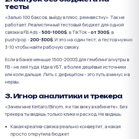
тесты
«Залью 100 баксов, выйду в плюс, реинвестну». Так не
работает. Реалистичный тестовый бюджет для одной
связки в FB Ads -
500-1000$
, в TikTok -
от 300$
, в
push/pop -
200-300$
. И это на один тест, а тестов нужно
3-10 чтобы найти рабочую связку.
Если в банке меньше 1500-2000$ для гемблинга/нутры в
FB - не лей туда. Иди в УБТ, в более дешёвые источники
или копи дальше. Лить с дефицитом - это путь в минус и в
нервы.
3. Игнор аналитики и трекера
«Зачем мне Keitaro/Binom, я и так вижу в кабинете». Без
трекера ты видишь только клики и расход. Не видишь:
Какая креатив-связка реально конвертит, а какая
просто открутила бюджет