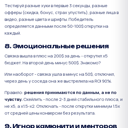
Тестируй разные хуки в первые 3 секунды, разные
офферы (скидка, бонус, страх упустить), разные лица в
видео, разные цвета и шрифты. Победитель
определяется данными после 50-100$ открутки на
каждый.
8. Эмоциональные решения
Связка вышла в плюс на 200$ за день - открутил x5
бюджет. На второй день минус 500$. Знакомо?
Или наоборот - связка ушла в минус на 50$, отключил,
через день у соседа она же выстрелила на ROI 90%.
Правило:
решения принимаются по данным, а не по
чувству.
Скейлить - после 2-3 дней стабильного плюса, и
не х5, а х1.5-х2. Отключать - после открутки минимум 1.5x
от средней цены конверсии без результата.
9. Игнор камюнити и менторов