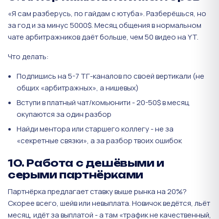
«Я сам разберусь, по гайдам с ютуба». Разберёшься, но
за год и за минус 5000$. Месяц общения в нормальном
чате арбитражников даёт больше, чем 50 видео на YT.
Что делать:
Подпишись на 5-7 ТГ-каналов по своей вертикали (не
общих «арбитражных», а нишевых)
Вступи в платный чат/комьюнити - 20-50$ в месяц
окупаются за один разбор
Найди ментора или старшего коллегу - не за
«секретные связки», а за разбор твоих ошибок
10. Работа с дешёвыми и
серыми партнёрками
Партнёрка предлагает ставку выше рынка на 20%?
Скорее всего, шейв или невыплата. Новичок ведётся, льёт
месяц, идёт за выплатой - а там «трафик не качественный,