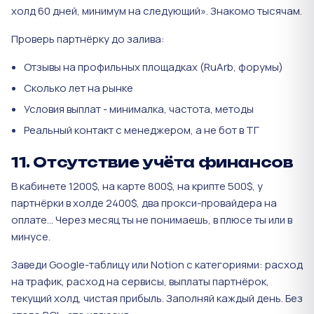
холд 60 дней, минимум на следующий». Знакомо тысячам.
Проверь партнёрку до залива:
Отзывы на профильных площадках (RuArb, форумы)
Сколько лет на рынке
Условия выплат - минималка, частота, методы
Реальный контакт с менеджером, а не бот в ТГ
11. Отсутствие учёта финансов
В кабинете 1200$, на карте 800$, на крипте 500$, у
партнёрки в холде 2400$, два прокси-провайдера на
оплате... Через месяц ты не понимаешь, в плюсе ты или в
минусе.
Заведи Google-таблицу или Notion с категориями: расход
на трафик, расход на сервисы, выплаты партнёрок,
текущий холд, чистая прибыль. Заполняй каждый день. Без