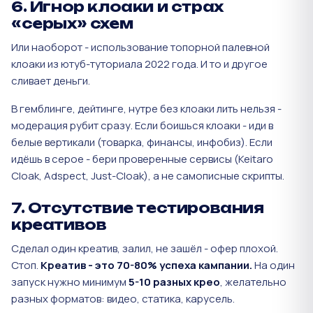
6. Игнор клоаки и страх
«серых» схем
Или наоборот - использование топорной палевной
клоаки из ютуб-туториала 2022 года. И то и другое
сливает деньги.
В гемблинге, дейтинге, нутре без клоаки лить нельзя -
модерация рубит сразу. Если боишься клоаки - иди в
белые вертикали (товарка, финансы, инфобиз). Если
идёшь в серое - бери проверенные сервисы (Keitaro
Cloak, Adspect, Just-Cloak), а не самописные скрипты.
7. Отсутствие тестирования
креативов
Сделал один креатив, залил, не зашёл - офер плохой.
Стоп.
Креатив - это 70-80% успеха кампании.
На один
запуск нужно минимум
5-10 разных крео
, желательно
разных форматов: видео, статика, карусель.