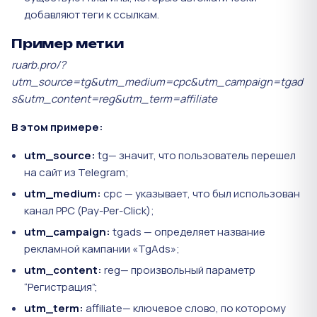
добавляют теги к ссылкам.
Пример метки
ruarb.pro/?
utm_source=tg&utm_medium=cpc&utm_campaign=tgad
s&utm_content=reg&utm_term=affiliate
В этом примере:
utm_source:
tg— значит, что пользователь перешел
на сайт из Telegram;
utm_medium:
cpc — указывает, что был использован
канал PPC (Pay-Per-Click);
utm_campaign:
tgads — определяет название
рекламной кампании «TgAds»;
utm_content:
reg— произвольный параметр
“Регистрация”;
utm_term:
affiliate— ключевое слово, по которому