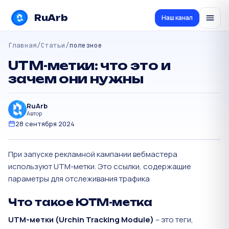
RuArb
Наш канал
Главная
/
Статьи
/
полезное
UTM-метки: что это и
зачем они нужны
RuArb
Автор
28 сентября 2024
При запуске рекламной кампании вебмастера
используют UTM-метки. Это ссылки, содержащие
параметры для отслеживания трафика
Что такое ЮТМ-метка
UTM-метки (Urchin Tracking Module)
– это теги,