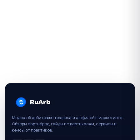
П
н
в
RuArb
Медиа об арбитраже трафика и аффилейт-маркетинге.
Обзоры партнёрок, гайды по вертикалям, сервисы и
кейсы от практиков.